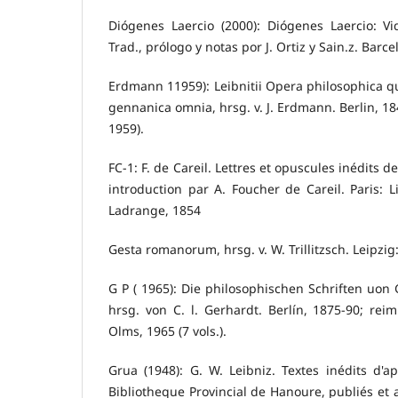
Diógenes Laercio (2000): Diógenes Laercio: Vida
Trad., prólogo y notas por J. Ortiz y Sain.z. Barce
Erdmann 11959): Leibnitii Opera philosophica qua
gennanica omnia, hrsg. v. J. Erdmann. Berlin, 18
1959).
FC-1: F. de Careil. Lettres et opuscules inédits 
introduction par A. Foucher de Careil. Paris: L
Ladrange, 1854
Gesta romanorum, hrsg. v. W. Trillitzsch. Leipzig:
G P ( 1965): Die philosophischen Schriften uon 
hrsg. von C. l. Gerhardt. Berlín, 1875-90; rei
Olms, 1965 (7 vols.).
Grua (1948): G. W. Leibniz. Textes inédits d'a
Bibliotheque Provincial de Hanoure, publiés et 