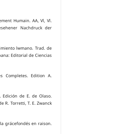
ement Humain. AA, Vl, Vl.
esehener Nachdruck der
dimiento lwmano. Trad. de
bana: Editorial de Ciencias
s Completes. Edition A.
os. Edición de E. de Olaso.
e R. Torretti, T. E. Zwanck
 la grácefondés en raison.