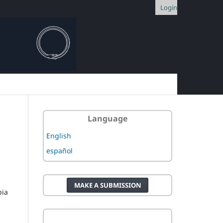
Login
Language
English
español
MAKE A SUBMISSION
pia