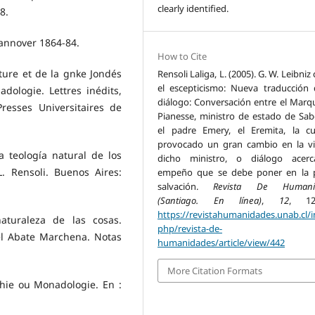
clearly identified.
8.
Hannover 1864-84.
How to Cite
ature et de la gnke Jondés
Rensoli Laliga, L. (2005). G. W. Leibniz
el escepticismo: Nueva traducción
dologie. Lettres inédits,
diálogo: Conversación entre el Marq
Presses Universitaires de
Pianesse, ministro de estado de Sab
el padre Emery, el Eremita, la c
provocado un gran cambio en la v
a teología natural de los
dicho ministro, o diálogo acerc
. Rensoli. Buenos Aires:
empeño que se debe poner en la 
salvación.
Revista De Humani
(Santiago. En línea)
,
12
, 123
https://revistahumanidades.unab.cl/i
naturaleza de las cosas.
php/revista-de-
el Abate Marchena. Notas
humanidades/article/view/442
More Citation Formats
phie ou Monadologie. En :