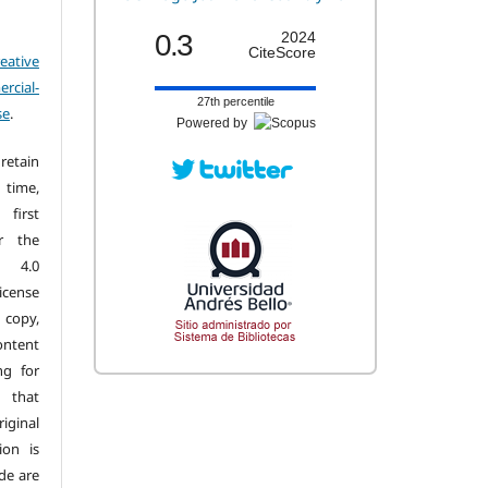
0.3
2024
CiteScore
eative
cial-
27th percentile
se
.
Powered by
retain
 time,
first
r the
n 4.0
license
copy,
ontent
ng for
 that
iginal
ion is
de are