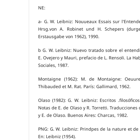
NE:
a- G. W. Leibniz: Nouueaux Essais sur l'Entend
Hrsg.von A. Robinet und H. Schepers (durg
Erstausgabe von 1962), 1990.
b G. W. Leibniz: Nuevo tratado sobre el enten
E. Ovejero y Mauri, prefacio de L. Rensoli. La Ha
Sociales, 1987.
Montaigne (1962): M. de Montaigne: Oeuure
Thibauded et M. Rat. París: Gallimard, 1962.
Olaso (1982): G. W. Leibniz: Escritos .filosófic
Notas de E. de Olaso y R. Torretti. Traducciones d
y E. de Olaso. Buenos Aires: Charcas, 1982.
PNG: G. W. Leibniz: Prindpes de la nature et de
En: Leibniz (1954).