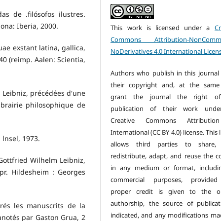
s de .filósofos ilustres.
lona: Iberia, 2000.
This work is licensed under a
Cr
Commons Attribution-NonCommer
e exstant latina, gallica,
NoDerivatives 4.0 International Licen
40 (reimp. Aalen: Scientia,
Authors who publish in this journal 
their copyright and, at the same
de Leibniz, précédées d'une
grant the journal the right of 
ibrairie philosophique de
publication of their work unde
Creative Commons Attributio
International (CC BY 4.0) license. This 
 lnsel, 1973.
allows third parties to share, 
redistribute, adapt, and reuse the c
Gottfried Wilhelm Leibniz,
in any medium or format, includi
mpr. Hildesheim : Georges
commercial purposes, provided
proper credit is given to the or
authorship, the source of publicat
prés les manuscrits de la
indicated, and any modifications ma
anotés par Gaston Grua, 2