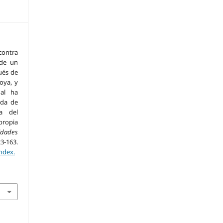
 contra
 de un
ués de
oya, y
ual ha
ida de
a del
propia
dades
-163.
ndex.