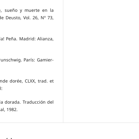
te, sueño y muerte en la
de Deusto, Vol. 26, Nº 73,
da! Peña. Madrid: Alianza,
runschwig. París: Gamier-
nde dorée, CLXX, trad. et
l:
da dorada. Traducción del
ial, 1982.