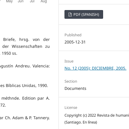
PDF (SPANISH)
Published
 Briefe, hrsg. von der
2005-12-31
 der Wissenschaften zu
, 1950 ss.
Issue
Agustín Andreu. Valencia:
No. 12 (2005): DICIEMBRE, 2005.
Section
des Bíblicas Unidas, 1990.
Documents
a méthnde. Edition par A.
972.
License
Copyright (c) 2022 Revista de human
Par Ch. Adam & P. Tannery.
(Santiago. En línea)