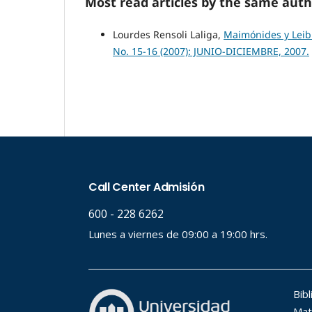
Most read articles by the same auth
Lourdes Rensoli Laliga,
Maimónides y Leibn
No. 15-16 (2007): JUNIO-DICIEMBRE, 2007.