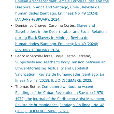
Chilean Afrodescendant Female Corporealities and the
Diaspora in Arica and Santiago, Chile
,
Revista de
humanidades (Santiago. En línea): No. 49 (2024):
JANUARY-FEBRUARY, 2024.
Damián Lo Chávez, Carolina Cortés,
Slaves and
Slaveholders in the Desert: Labor and Social Relations
during Black Slavery in Mining
,
Revista de
humanidades (Santiago. En línea): No. 49 (2024):
JANUARY-FEBRUARY, 2024.
Pedro Moscoso-Flores, Borja Castro-Serrano,
Subjectivity and Teacher's Body: Tension between an
Ethical-Moralizing Textuality and Capitalist
Valorization
,
Revista de humanidades (Santiago. En
línea): No. 48 (2023): JULIO-DICIEMBRE, 2023.
Thomas Rothe,
Companero wihtout no Accent:
Readings of the Cuban Revolution in Savacou (1970-
1979), the Journal of the Caribbean Artist Movement
,
Revista de humanidades (Santiago. En línea): No. 48
(2023): JULIO-DICIEMBRE, 2023.