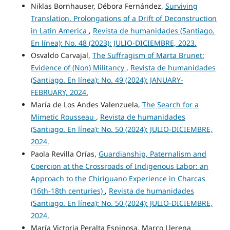
Niklas Bornhauser, Débora Fernández,
Surviving
Translation. Prolongations of a Drift of Deconstruction
in Latin America
,
Revista de humanidades (Santiago.
En línea): No. 48 (2023): JULIO-DICIEMBRE, 2023.
Osvaldo Carvajal,
The Suffragism of Marta Brunet:
Evidence of (Non) Militancy
,
Revista de humanidades
(Santiago. En línea): No. 49 (2024): JANUARY-
FEBRUARY, 2024.
María de Los Andes Valenzuela,
The Search for a
Mimetic Rousseau
,
Revista de humanidades
(Santiago. En línea): No. 50 (2024): JULIO-DICIEMBRE,
2024.
Paola Revilla Orías,
Guardianship, Paternalism and
Coercion at the Crossroads of Indigenous Labor: an
Approach to the Chiriguano Experience in Charcas
(16th-18th centuries)
,
Revista de humanidades
(Santiago. En línea): No. 50 (2024): JULIO-DICIEMBRE,
2024.
María Victoria Peralta Espinosa, Marco Llerena