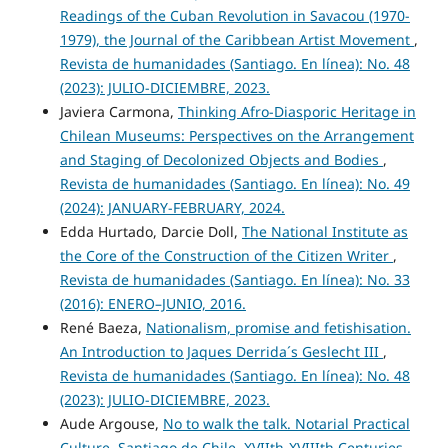
Readings of the Cuban Revolution in Savacou (1970-
1979), the Journal of the Caribbean Artist Movement
,
Revista de humanidades (Santiago. En línea): No. 48
(2023): JULIO-DICIEMBRE, 2023.
Javiera Carmona,
Thinking Afro-Diasporic Heritage in
Chilean Museums: Perspectives on the Arrangement
and Staging of Decolonized Objects and Bodies
,
Revista de humanidades (Santiago. En línea): No. 49
(2024): JANUARY-FEBRUARY, 2024.
Edda Hurtado, Darcie Doll,
The National Institute as
the Core of the Construction of the Citizen Writer
,
Revista de humanidades (Santiago. En línea): No. 33
(2016): ENERO–JUNIO, 2016.
René Baeza,
Nationalism, promise and fetishisation.
An Introduction to Jaques Derrida´s Geslecht III
,
Revista de humanidades (Santiago. En línea): No. 48
(2023): JULIO-DICIEMBRE, 2023.
Aude Argouse,
No to walk the talk. Notarial Practical
Culture, Santiago de Chile, XVIIth-XVIIIth Centuries
,