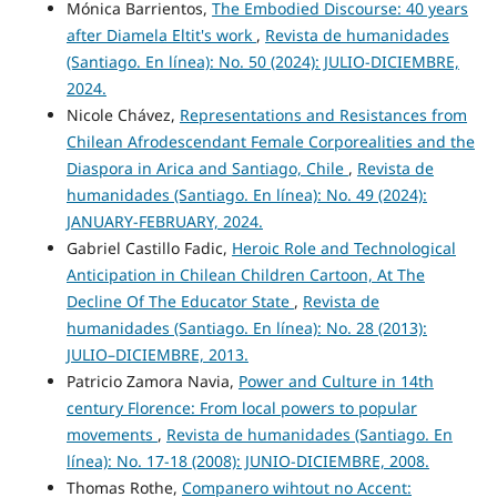
Mónica Barrientos,
The Embodied Discourse: 40 years
after Diamela Eltit's work
,
Revista de humanidades
(Santiago. En línea): No. 50 (2024): JULIO-DICIEMBRE,
2024.
Nicole Chávez,
Representations and Resistances from
Chilean Afrodescendant Female Corporealities and the
Diaspora in Arica and Santiago, Chile
,
Revista de
humanidades (Santiago. En línea): No. 49 (2024):
JANUARY-FEBRUARY, 2024.
Gabriel Castillo Fadic,
Heroic Role and Technological
Anticipation in Chilean Children Cartoon, At The
Decline Of The Educator State
,
Revista de
humanidades (Santiago. En línea): No. 28 (2013):
JULIO–DICIEMBRE, 2013.
Patricio Zamora Navia,
Power and Culture in 14th
century Florence: From local powers to popular
movements
,
Revista de humanidades (Santiago. En
línea): No. 17-18 (2008): JUNIO-DICIEMBRE, 2008.
Thomas Rothe,
Companero wihtout no Accent: