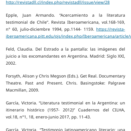
http://revistadll.cl/index.php/revistadll/issue/view/28
Epple, Juan Armando. “Acercamiento a la literatura
testimonial de Chile”. Revista Iberoamericana, vol.168-169,
n° 60, julio-diciembre 1994, pp.1144- 1159.
https://revista-
iberoamericana.pitt.edu/ojs/index.php/Iberoamericana/article/
Feld, Claudia. Del Estrado a la pantalla: las imágenes del
juicio a los excomandantes en Argentina. Madrid: Siglo XXI,
2002.
Forsyth, Alison y Chris Megson (Eds.). Get Real. Documentary
Theatre. Past and Present. Chris. Basingstoke: Palgrave
Macmillan, 2009.
García, Victoria. “Literatura testimonial en la Argentina: un
itinerario histórico (1957- 2012)” Cuadernos del CILHA,
vol.18, n°1, 18, enero-junio 2017, pp. 11-43.
García, Victoria. “Testimonio latinoamericano literario: una