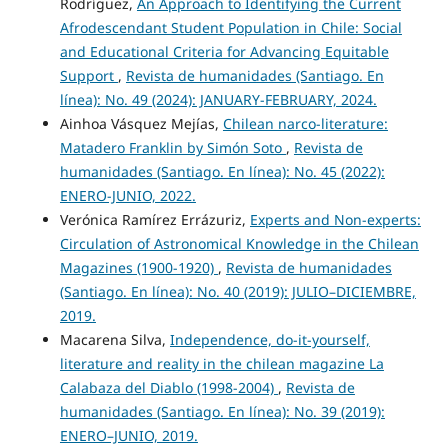
Rodríguez,
An Approach to Identifying the Current
Afrodescendant Student Population in Chile: Social
and Educational Criteria for Advancing Equitable
Support
,
Revista de humanidades (Santiago. En
línea): No. 49 (2024): JANUARY-FEBRUARY, 2024.
Ainhoa Vásquez Mejías,
Chilean narco-literature:
Matadero Franklin by Simón Soto
,
Revista de
humanidades (Santiago. En línea): No. 45 (2022):
ENERO-JUNIO, 2022.
Verónica Ramírez Errázuriz,
Experts and Non-experts:
Circulation of Astronomical Knowledge in the Chilean
Magazines (1900-1920)
,
Revista de humanidades
(Santiago. En línea): No. 40 (2019): JULIO–DICIEMBRE,
2019.
Macarena Silva,
Independence, do-it-yourself,
literature and reality in the chilean magazine La
Calabaza del Diablo (1998-2004)
,
Revista de
humanidades (Santiago. En línea): No. 39 (2019):
ENERO–JUNIO, 2019.