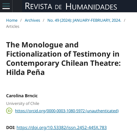
Home
/
Archives
/
No. 49 (2024): JANUARY-FEBRUARY, 2024.
/
Articles
The Monologue and
Fictionalization of Testimony in
Contemporary Chilean Theatre:
Hilda Peña
Carolina Brncic
University of Chile
https://orcid.org/0000-0003-1080-5972 (unauthenticated)
DOI:
https://doi.org/10.53382/issn.2452-445X.783