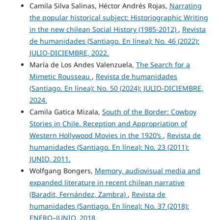
Camila Silva Salinas, Héctor Andrés Rojas,
Narrating
the popular historical subject: Historiographic Writing
in the new chilean Social History (1985-2012)
,
Revista
de humanidades (Santiago. En línea): No. 46 (2022):
JULIO-DICIEMBRE, 2022.
María de Los Andes Valenzuela,
The Search for a
Mimetic Rousseau
,
Revista de humanidades
(Santiago. En línea): No. 50 (2024): JULIO-DICIEMBRE,
2024.
Camila Gatica Mizala,
South of the Border: Cowboy
Stories in Chile. Reception and Appropriation of
Western Hollywood Movies in the 1920’s
,
Revista de
humanidades (Santiago. En línea): No. 23 (2011):
JUNIO, 2011.
Wolfgang Bongers,
Memory, audiovisual media and
expanded literature in recent chilean narrative
(Baradit, Fernández, Zambra)
,
Revista de
humanidades (Santiago. En línea): No. 37 (2018):
ENERO–JUNIO, 2018.