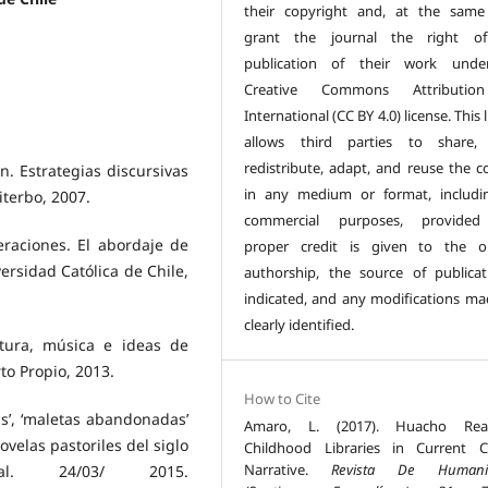
their copyright and, at the same
grant the journal the right of 
publication of their work unde
Creative Commons Attributio
International (CC BY 4.0) license. This 
allows third parties to share, 
redistribute, adapt, and reuse the c
n. Estrategias discursivas
in any medium or format, includi
iterbo, 2007.
commercial purposes, provided
raciones. El abordaje de
proper credit is given to the or
ersidad Católica de Chile,
authorship, the source of publicat
indicated, and any modifications ma
clearly identified.
atura, música e ideas de
rto Propio, 2013.
How to Cite
as’, ‘maletas abandonadas’
Amaro, L. (2017). Huacho Read
ovelas pastoriles del siglo
Childhood Libraries in Current C
Narrative.
Revista De Humani
ual. 24/03/ 2015.