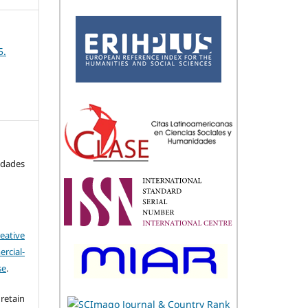
5.
idades
eative
cial-
se
.
retain