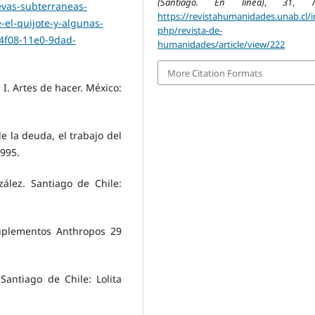
(Santiago. En línea)
,
31
, 77
evas-subterraneas-
https://revistahumanidades.unab.cl/i
el-quijote-y-algunas-
php/revista-de-
-4f08-11e0-9dad-
humanidades/article/view/222
More Citation Formats
 I. Artes de hacer. México:
e la deuda, el trabajo del
1995.
ález. Santiago de Chile:
 Suplementos Anthropos 29
Santiago de Chile: Lolita