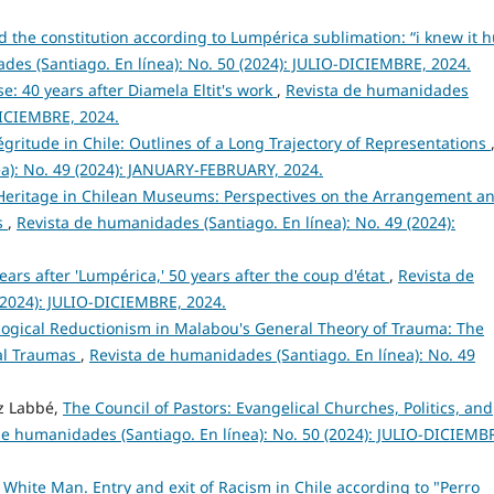
 the constitution according to Lumpérica sublimation: “i knew it h
des (Santiago. En línea): No. 50 (2024): JULIO-DICIEMBRE, 2024.
: 40 years after Diamela Eltit's work
,
Revista de humanidades
-DICIEMBRE, 2024.
gritude in Chile: Outlines of a Long Trajectory of Representations
ea): No. 49 (2024): JANUARY-FEBRUARY, 2024.
 Heritage in Chilean Museums: Perspectives on the Arrangement a
s
,
Revista de humanidades (Santiago. En línea): No. 49 (2024):
rs after 'Lumpérica,' 50 years after the coup d'état
,
Revista de
(2024): JULIO-DICIEMBRE, 2024.
logical Reductionism in Malabou's General Theory of Trauma: The
cal Traumas
,
Revista de humanidades (Santiago. En línea): No. 49
z Labbé,
The Council of Pastors: Evangelical Churches, Politics, and
de humanidades (Santiago. En línea): No. 50 (2024): JULIO-DICIEMB
White Man. Entry and exit of Racism in Chile according to "Perro