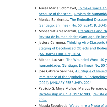
Áurea María Sotomayot,
To make space and
because of the scar”
,
Revista de humanida
Mónica Barrientos,
The Embodied Discourse
(Santiago. En línea): No. 50 (2024): JULIO
Monserrat Arré Marfull,
Literatures and Né
Revista de humanidades (Santiago. En lín
Javiera Carmona,
Thinking Afro-Diasporic
Staging of Decolonized Objects and Bodie
JANUARY-FEBRUARY, 2024.
Michael Lazzara,
The Wounded Word: 40 yea
humanidades (Santiago. En línea): No. 50 
José Cabrera Sánchez,
A Critique of Neuro
Persistence of the Symbolic in Sociopoliti
(2024): JANUARY-FEBRUARY, 2024.
Patricio G. Moya Muñoz, Marcos Fernánde
Dictatorship in Chile, 1973-1980
,
Revista 
2024.
Magda Sepulveda,
We admire a Photo of a 