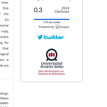
 time,
first
0.3
2024
CiteScore
r the
n 4.0
27th percentile
license
Powered by
copy,
ontent
ng for
 that
iginal
ion is
de are
ings:
hilean
dades