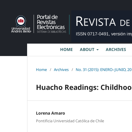
HOME
ABOUT
ARCHIVES
Home
/
Archives
/
No. 31 (2015): ENERO–JUNIO, 20
Huacho Readings: Childhood
Lorena Amaro
Pontificia Universidad Católica de Chile