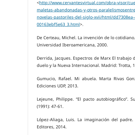
<
http://www.cervantesvirtual.com/obra-visor/cu
maletas-abandonadas-y-otros-paralelismosentre-
novelas-pastoriles-del-siglo-xvii/html/dd7308ea
00163ebf5e63_3.html
>.
De Certeau, Michel. La invención de lo cotidiano.
Universidad Iberoamericana, 2000.
Derrida, Jacques. Espectros de Marx El trabajo d
duelo y la Nueva Internacional. Madrid: Trotta, 
Gumucio, Rafael. Mi abuela. Marta Rivas Gonz
Ediciones UDP, 2013.
Lejeune, Philippe. “El pacto autobiográfico”.
(1991): 47-61.
López-Aliaga, Luis. La imaginación del padre. 
Editores, 2014.