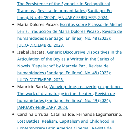
The Persistence of the Symbolic in Sociopolitical
Traumas
,
Revista de humanidades (Santiago. En
línea): No. 49 (2024): JANUARY-FEBRUARY, 2024.
María Dolores Picazo,
Escritos sobre Picasso de Michel
Leiris. Traducción de María Dolores Picazo
,
Revista de
humanidades (Santiago. En línea): No. 48 (2023):
JULIO-DICIEMBRE, 2023.
Isabel Ibaceta,
Generic Discoursive Dispositives in the
Articulation of the Boy as a Writter in the Series of
Novels "Papelucho" by Marcela Paz
,
Revista de
humanidades (Santiago. En línea): No. 48 (2023):
JULIO-DICIEMBRE, 2023.
Mauricio Barría,
Weaving time, recovering experience.
The work of dramaturgy in the theater
,
Revista de
humanidades (Santiago. En línea): No. 49 (2024):
JANUARY-FEBRUARY, 2024.
Carolina Urrutia, Catalina Ide, Fernanda Lagomarsino,
Lost Battles. Realism, Capitalism and Childhood in
Contemporary Latin America Cinema
,
Revista de