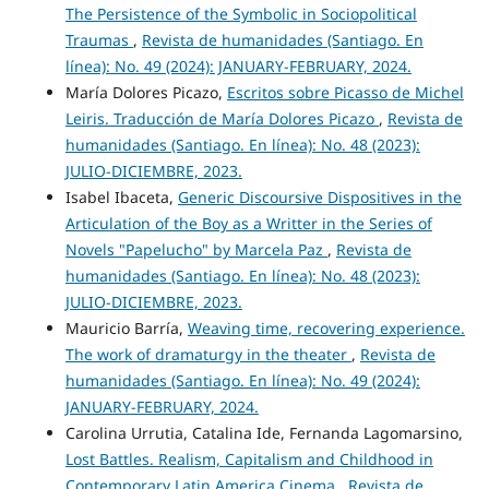
The Persistence of the Symbolic in Sociopolitical
Traumas
,
Revista de humanidades (Santiago. En
línea): No. 49 (2024): JANUARY-FEBRUARY, 2024.
María Dolores Picazo,
Escritos sobre Picasso de Michel
Leiris. Traducción de María Dolores Picazo
,
Revista de
humanidades (Santiago. En línea): No. 48 (2023):
JULIO-DICIEMBRE, 2023.
Isabel Ibaceta,
Generic Discoursive Dispositives in the
Articulation of the Boy as a Writter in the Series of
Novels "Papelucho" by Marcela Paz
,
Revista de
humanidades (Santiago. En línea): No. 48 (2023):
JULIO-DICIEMBRE, 2023.
Mauricio Barría,
Weaving time, recovering experience.
The work of dramaturgy in the theater
,
Revista de
humanidades (Santiago. En línea): No. 49 (2024):
JANUARY-FEBRUARY, 2024.
Carolina Urrutia, Catalina Ide, Fernanda Lagomarsino,
Lost Battles. Realism, Capitalism and Childhood in
Contemporary Latin America Cinema
,
Revista de