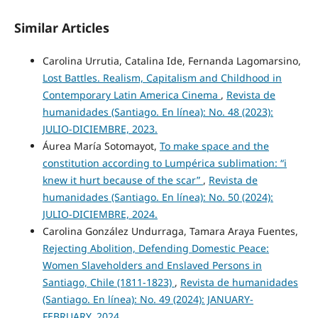
Similar Articles
Carolina Urrutia, Catalina Ide, Fernanda Lagomarsino,
Lost Battles. Realism, Capitalism and Childhood in
Contemporary Latin America Cinema
,
Revista de
humanidades (Santiago. En línea): No. 48 (2023):
JULIO-DICIEMBRE, 2023.
Áurea María Sotomayot,
To make space and the
constitution according to Lumpérica sublimation: “i
knew it hurt because of the scar”
,
Revista de
humanidades (Santiago. En línea): No. 50 (2024):
JULIO-DICIEMBRE, 2024.
Carolina González Undurraga, Tamara Araya Fuentes,
Rejecting Abolition, Defending Domestic Peace:
Women Slaveholders and Enslaved Persons in
Santiago, Chile (1811-1823)
,
Revista de humanidades
(Santiago. En línea): No. 49 (2024): JANUARY-
FEBRUARY, 2024.