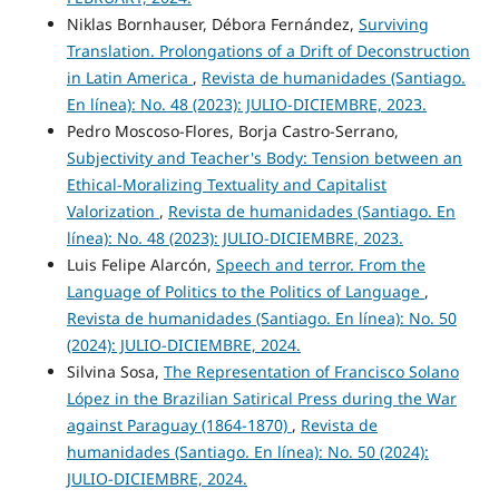
Niklas Bornhauser, Débora Fernández,
Surviving
Translation. Prolongations of a Drift of Deconstruction
in Latin America
,
Revista de humanidades (Santiago.
En línea): No. 48 (2023): JULIO-DICIEMBRE, 2023.
Pedro Moscoso-Flores, Borja Castro-Serrano,
Subjectivity and Teacher's Body: Tension between an
Ethical-Moralizing Textuality and Capitalist
Valorization
,
Revista de humanidades (Santiago. En
línea): No. 48 (2023): JULIO-DICIEMBRE, 2023.
Luis Felipe Alarcón,
Speech and terror. From the
Language of Politics to the Politics of Language
,
Revista de humanidades (Santiago. En línea): No. 50
(2024): JULIO-DICIEMBRE, 2024.
Silvina Sosa,
The Representation of Francisco Solano
López in the Brazilian Satirical Press during the War
against Paraguay (1864-1870)
,
Revista de
humanidades (Santiago. En línea): No. 50 (2024):
JULIO-DICIEMBRE, 2024.