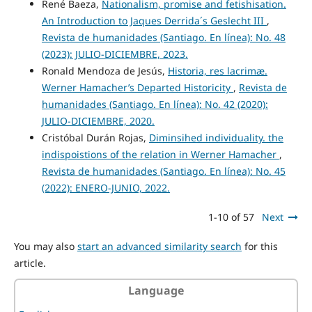
René Baeza,
Nationalism, promise and fetishisation.
An Introduction to Jaques Derrida´s Geslecht III
,
Revista de humanidades (Santiago. En línea): No. 48
(2023): JULIO-DICIEMBRE, 2023.
Ronald Mendoza de Jesús,
Historia, res lacrimæ.
Werner Hamacher’s Departed Historicity
,
Revista de
humanidades (Santiago. En línea): No. 42 (2020):
JULIO-DICIEMBRE, 2020.
Cristóbal Durán Rojas,
Diminsihed individuality. the
indispoistions of the relation in Werner Hamacher
,
Revista de humanidades (Santiago. En línea): No. 45
(2022): ENERO-JUNIO, 2022.
1-10 of 57
Next
You may also
start an advanced similarity search
for this
article.
Language